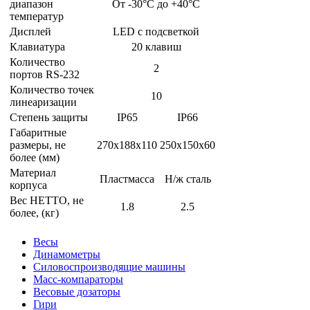
диапазон
От -30°C до +40°C
температур
Дисплей
LED с подсветкой
Клавиатура
20 клавиш
Количество
2
портов RS-232
Количество точек
10
линеаризации
Степень защиты
IP65
IP66
Габаритные
размеры, не
270х188х110
250х150х60
более (мм)
Материал
Пластмасса
Н/ж сталь
корпуса
Вес НЕТТО, не
1.8
2.5
более, (кг)
Весы
Динамометры
Силовоспроизводящие машины
Масс-компараторы
Весовые дозаторы
Гири