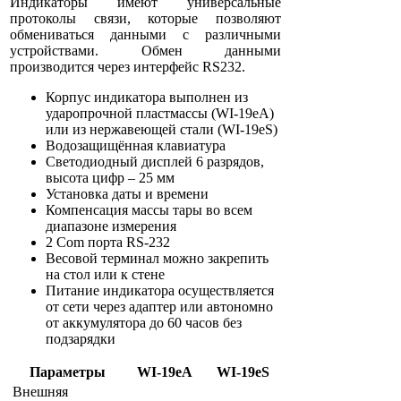
Индикаторы имеют универсальные
протоколы связи, которые позволяют
обмениваться данными с различными
устройствами. Обмен данными
производится через интерфейс RS232.
Корпус индикатора выполнен из
ударопрочной пластмассы (WI-19eA)
или из нержавеющей стали (WI-19eS)
Водозащищённая клавиатура
Светодиодный дисплей 6 разрядов,
высота цифр – 25 мм
Установка даты и времени
Компенсация массы тары во всем
диапазоне измерения
2 Com порта RS-232
Весовой терминал можно закрепить
на стол или к стене
Питание индикатора осуществляется
от сети через адаптер или автономно
от аккумулятора до 60 часов без
подзарядки
Параметры
WI-19eA
WI-19eS
Внешняя