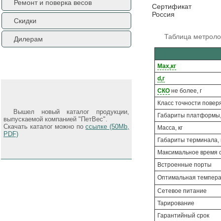
Ремонт и поверка весов
Сертификат
Россия
Скидки
Таблица метроло
Дилерам
Новости
Max,кг
d,г
СКО
не более, г
Класс точности повер
Вышел новый каталог продукции,
Габариты платформы,
выпускаемой компанией "ПетВес".
Скачать каталог можно по
ссылке (50Mb,
Масса, кг
PDF)
Габариты терминала,
Максимальное время 
Встроенные порты
Оптимальная темпера
Сетевое питание
Тарирование
Гарантийный срок