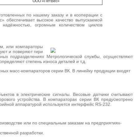
ООО «ПетВес»
отовленных по нашему заказу и в кооперации с
с» обеспечивает высокое качество выпускаемой
 надёжностью, огромным количеством циклов
ом, или компараторы
уют и поверяют гири
ных подразделениях Метрологической службы, осуществляют
пределяют степень износа деталей и т.д.
ных масс-компараторов серии ВК. В линейку продукции входят
ектов в электрические сигналы. Весовые датчики считывают
ового устройства. В компараторах серии ВК предусмотрено
рийной аппаратурой используется интерфейс RS-232.
оизводстве или по специальным заказам на предприятиях-
ственной разработки.