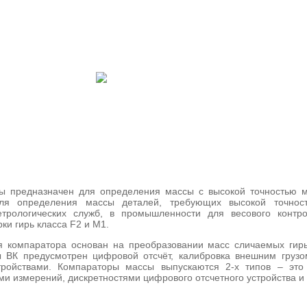
ISH
ссы
ы предназначен для определения массы с высокой точностью 
для определения массы деталей, требующих высокой точнос
етрологических служб, в промышленности для весового контро
ки гирь класса F2 и M1.
я компаратора основан на преобразовании масс сличаемых гирь
 ВК предусмотрен цифровой отсчёт, калибровка внешним грузо
ройствами. Компараторы массы выпускаются 2-х типов – эт
и измерений, дискретностями цифрового отсчетного устройства и