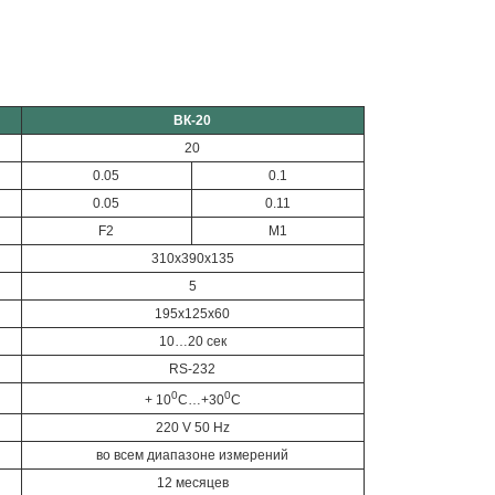
ВК-20
20
0.05
0.1
0.05
0.11
F2
M1
310х390х135
5
195х125х60
10…20 сек
RS-232
0
0
+ 10
С…+30
С
220 V 50 Hz
во всем диапазоне измерений
12 месяцев