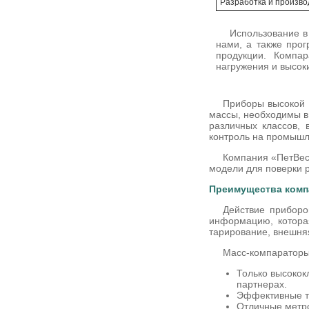
Разработка и произво
Использование в
нами, а также про
продукции. Компа
нагружения и высок
Приборы высокой 
массы, необходимы в
различных классов,
контроль на промышле
Компания «ПетВес»
модели для поверки р
Преимущества комп
Действие приборо
информацию, котора
тарирование, внешня
Масс-компараторы
Только высокок
партнерах.
Эффективные те
Отличные метро