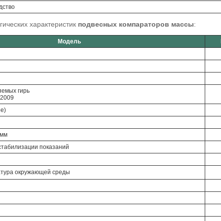
дство
гических характеристик
подвесных компараторов массы
:
Модель
яемых гирь
-2009
е)
 мм
стабилизации показаний
тура окружающей среды