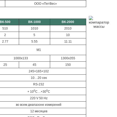
ООО «ПетВес»
ВК-500
ВК-1000
ВК-2000
510
1010
2010
2
5
10
2.77
5.55
11.11
M1
1000х133
1300х355
25
45
150
245×165×102
10…20 сек
RS-232
0
0
+ 10
С…+30
С
220 V 50 Hz
во всем диапазоне измерений
12 месяцев