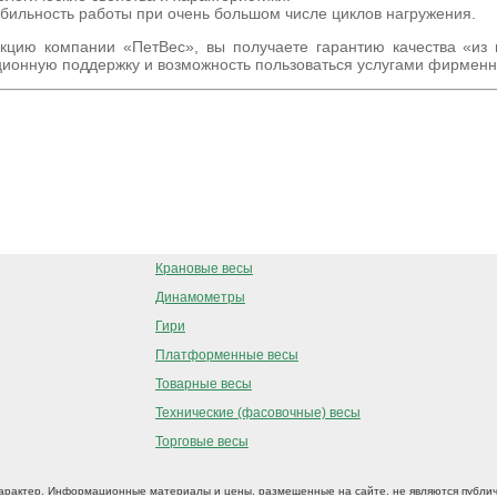
бильность работы при очень большом числе циклов нагружения.
кцию компании «ПетВес», вы получаете гарантию качества «из 
ционную поддержку и возможность пользоваться услугами фирменн
ООО "ПетВес" © 2001-2025
Крановые весы
Динамометры
Гири
Платформенные весы
Товарные весы
Технические (фасовочные) весы
Торговые весы
рактер. Информационные материалы и цены, размещенные на сайте, не являются публич