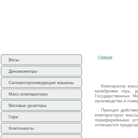
ГЛАВНАЯ
О КОМПАНИИ
КОНТАКТЫ
ДОСТАВКА
КАРТА САЙТА
ENGL
Главная
Весы
Компараторы ма
Динамометры
Силовоспроизводящие машины
Компаратор масс
калибровки гирь, 
Масс-компараторы
Государственных М
производства и повер
Весовые дозаторы
Принцип действи
компараторах массы
Гири
периферийными уст
отличаются пределам
Компоненты