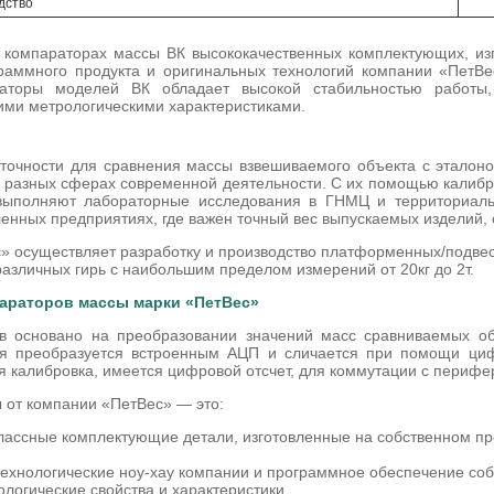
дство
 компараторах массы ВК высококачественных комплектующих, изг
граммного продукта и оригинальных технологий компании «ПетВе
раторы моделей ВК обладает высокой стабильностью работы,
ими метрологическими характеристиками.
точности для сравнения массы взвешиваемого объекта с эталон
 разных сферах современной деятельности. С их помощью калибр
 выполняют лабораторные исследования в ГНМЦ и территориаль
нных предприятиях, где важен точный вес выпускаемых изделий, о
 осуществляет разработку и производство платформенных/подвес
азличных гирь с наибольшим пределом измерений от 20кг до 2т.
араторов массы марки «ПетВес»
в основано на преобразовании значений масс сравниваемых объ
я преобразуется встроенным АЦП и сличается при помощи цифр
я калибровка, имеется цифровой отсчет, для коммутации с перифе
 от компании «ПетВес» — это:
лассные комплектующие детали, изготовленные на собственном пр
хнологические ноу-хау компании и программное обеспечение соб
логические свойства и характеристики.