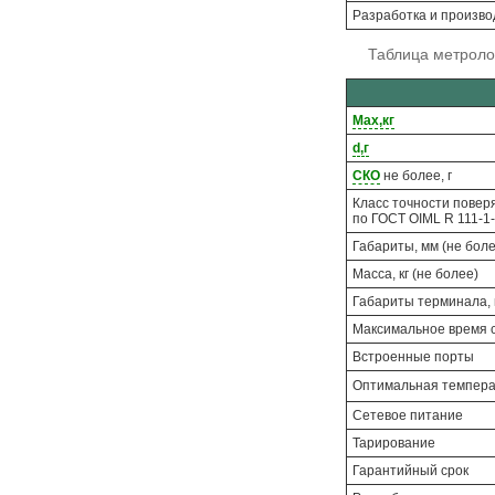
Разработка и произво
Таблица метроло
Max,кг
d,г
СКО
не более, г
Класс точности повер
по ГОСТ OIML R 111-1
Габариты, мм (не боле
Масса, кг (не более)
Габариты терминала,
Максимальное время 
Встроенные порты
Оптимальная темпера
Сетевое питание
Тарирование
Гарантийный срок