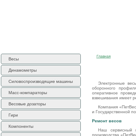
ГЛАВНАЯ
О КОМПАНИИ
КОНТАКТЫ
ДОСТАВКА
КАРТА САЙТА
ENGL
Главная
Весы
Ремонт и поверка
Динамометры
Силовоспроизводящие машины
Электронные вес
оборонного профил
Масс-компараторы
оперативное провед
взвешивания имеет 
Весовые дозаторы
Компания «ПетВес»
и Государственной п
Гири
Ремонт весов
Компоненты
Наш сервисный ц
производства «ПетВес