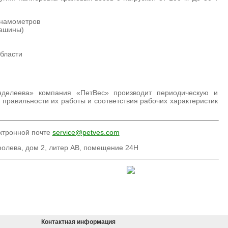
инамометров
машины)
области
делеева» компания «ПетВес» производит периодическую и
 правильности их работы и соответствия рабочих характеристик
ктронной почте
service@petves.com
фолева, дом 2, литер АВ, помещение 24Н
Контактная информация