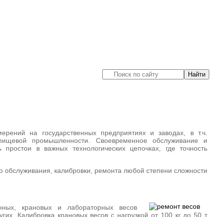
рений на государственных предприятиях и заводах, в т.ч.
 пищевой промышленности. Своевременное обслуживание и
 простои в важных технологических цепочках, где точность
о обслуживания, калибровки, ремонта любой степени сложности
нных, крановых и лабораторных весов
гих. Калибровка крановых весов с нагрузкой от 100 кг до 50 т