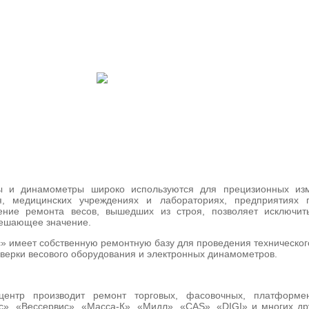
ISH
 весов в СПб
ы и динамометры широко используются для прецизионных изме
я, медицинских учреждениях и лабораториях, предприятиях
ение ремонта весов, вышедших из строя, позволяет исключить
решающее значение.
 имеет собственную ремонтную базу для проведения техническог
оверки весового оборудования и электронных динамометров.
ентр производит ремонт торговых, фасовочных, платформе
», «Вессервис», «Масса-К», «Мидл», «CAS», «DIGI» и многих дру