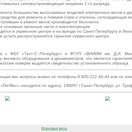
естованных силовоспроизводящих машинах 1-го разряда.
монта большинства выпускаемых моделей электронных весов и д
средства для ремонта и поверки (гири и эталоны, силозадающие 
ступивших в ремонт весов производится бесплатно
ии основные запасные части и комплектующие
дятся в сервисном центре и на выезде по Санкт-Петербургу и Лен
 услуги распространяется гарантия сервисного центра
ии с ФБУ «Тест-С.-Петербург» и ФГУП «ВНИИМ им. Д.И. Мен
 весового оборудования и динамометров, что является гарантией
ьтатам поверки выдаётся свидетельство установленного образца.
ющие вас вопросы можно по телефону 8-800-222-45-44 или по эле
«ПетВес» находится по адресу: 198097 г.Санкт-Петербург, ул. Тре
ООО "ПетВес" © 2001-2025
Крановые весы