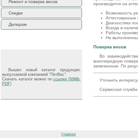
Ремонт и поверка весов
производится на атт
Скидки
Возможность ре
Аттестованные 
Диагностика по
Дилерам
Всегда в налич
Работы произво
На выполненные
Новости
Поверка весов
Во взаимодейств
внеочередную поверку
заявленным. По резул
Вышел новый каталог продукции,
выпускаемой компанией "ПетВес".
Скачать каталог можно по
ссылке (50Mb,
Уточнить интересу
PDF)
Сервисная служба 
Главная