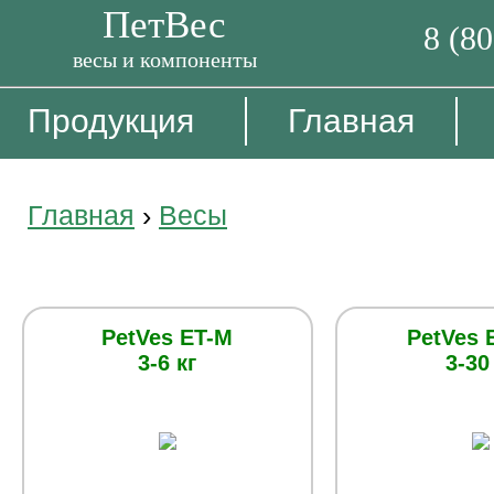
ПетВес
8 (8
весы и компоненты
Продукция
Главная
Главная
›
Весы
Технические (фасовочные) в
PetVes ET-M
PetVes 
3-6 кг
3-30