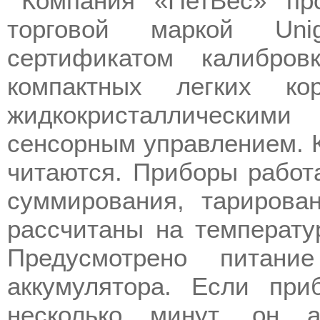
Компания «ПетВес» пр
торговой маркой Un
сертификатом калибров
компактных легких ко
жидкокристаллическим
сенсорным управлением. 
читаются. Приборы работ
суммирования, тарирова
рассчитаны на температу
Предусмотрено питан
аккумулятора. Если при
несколько минут, он а