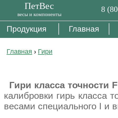
ПетВес
8 (8
весы и компоненты
Продукция
Главная
Главная
›
Гири
Гири класса точности F1
Гири класса точности F
калибровки гирь класса т
весами специального I и в