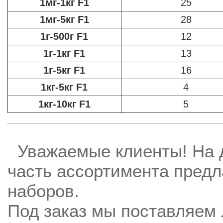
1мг-1кг F1
25
1мг-5кг F1
28
1г-500г F1
12
1г-1кг F1
13
1г-5кг F1
16
1кг-5кг F1
4
1кг-10кг F1
5
Уважаемые клиенты! На 
часть ассортимента пред
наборов.
Под заказ мы поставляем 