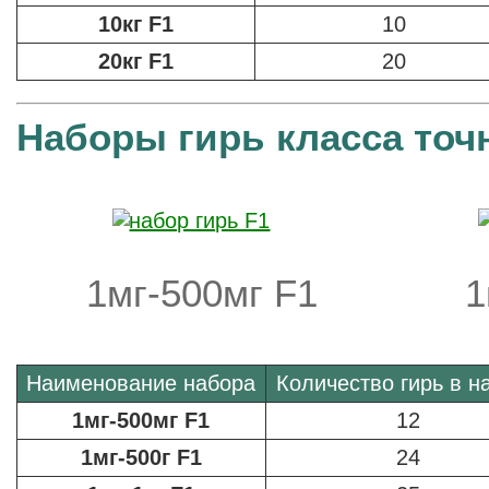
10кг F1
10
20кг F1
20
Наборы гирь класса точ
1мг-500мг F1
1
Наименование набора
Количество гирь в н
1мг-500мг F1
12
1мг-500г F1
24