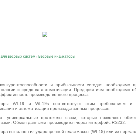
ISH
для весовых систем
›
Весовые индикаторы
ов WI-19 (s)
конкурентоспособности и прибыльности сегодня необходимо 
хнологии и средства автоматизации. Предприятиям необходимо о
эффективность производственного процесса.
торы WI-19 и WI-19s соответствуют этим требованиям и 
ивания и автоматизации производственных процессов.
ют универсальные протоколы связи, которые позволяют обме
твами. Обмен данными производится через интерфейс RS232.
тора выполнен из ударопрочной пластмассы (WI-19) или из нержав