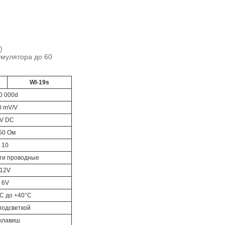
)
умулятора до 60
WI-19s
0 000d
0 mV/V
V DC
50 Ом
10
-ти проводные
12V
6V
°C до +40°C
подсветкой
 клавиш