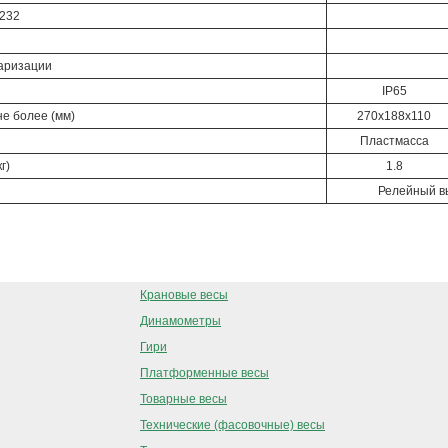
-232
еаризации
IP65
е более (мм)
270х188х110
Пластмасса
г)
1.8
Релейный в
ООО "ПетВес" © 2001-2025
Крановые весы
Динамометры
Гири
Платформенные весы
Товарные весы
Технические (фасовочные) весы