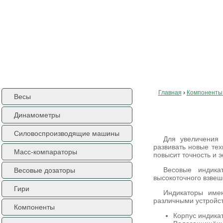
ГЛАВНАЯ
О КОМПАНИИ
КОНТАКТЫ
ДОСТАВКА
КАРТА САЙТА
ENGL
Главная
›
Компоненты 
Весы
Индикатор для вес
Динамометры
Силовоспроизводящие машины
Для увеличения 
развивать новые те
Масс-компараторы
повысит точность и 
Весовые индика
Весовые дозаторы
высокоточного взвеш
Гири
Индикаторы име
различными устройс
Компоненты
Корпус индика