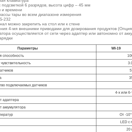
ая клавиатура
 подсветкой 6 разрядов, высота цифр – 45 мм
ы и времени
ассы тары во всем диапазоне измерения
S-232
ал можно закрепить на стол или к стене
ния 4-мя внешними приводами для дозирования продуктов (Опция
тора осуществляется от сети через адаптер или автономно от акк
арядки
Параметры
WI-19
 способность
10
 чувствительность
3.
атчиков
5
а
3
тво подключаемых датчиков
4-х или 6
т адаптера
т аккумулятора
ператур
От -10
LED с 
20