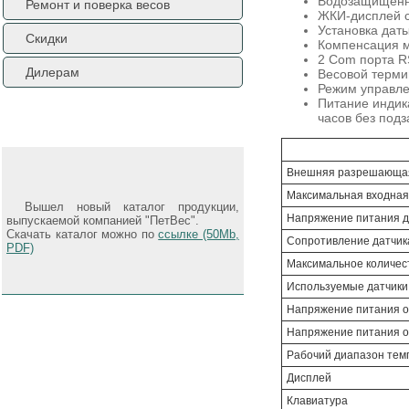
Водозащищённ
Ремонт и поверка весов
ЖКИ-дисплей с
Установка дат
Скидки
Компенсация м
2 Com порта R
Дилерам
Весовой термин
Режим управле
Питание индика
Новости
часов без подз
Внешняя разрешающая
Максимальная входная
Вышел новый каталог продукции,
Напряжение питания д
выпускаемой компанией "ПетВес".
Скачать каталог можно по
ссылке (50Mb,
Сопротивление датчик
PDF)
Максимальное количес
Используемые датчики
Напряжение питания о
Напряжение питания о
Рабочий диапазон тем
Дисплей
Клавиатура