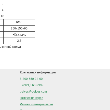
2
4
10
IP66
250х150х60
Н/ж сталь
2.5
ыходной модуль
Контактная информация
8-800-550-14-00
+7(921)560-9999
petves@petves.com
ПетВес на карте
Ремонт и поверка весов