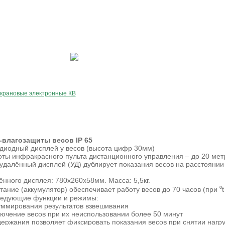
ISH
крановые электронные КВ
ии КВ с УД5″ (3,5,10,15,20тонн)
-влагозащиты весов IP 65
диодный дисплей у весов (высота цифр 30мм)
оты инфракрасного пульта дистанционного управления – до 20 мет
удалённый дисплей (УД) дублирует показания весов на расстоянии 
нного дисплея: 780х260х58мм. Масса: 5,5кг.
ание (аккумулятор) обеспечивает работу весов до 70 часов (при ⁰t
ледующие функции и режимы:
ммирования результатов взвешивания
ючение весов при их неиспользовании более 50 минут
ержания позволяет фиксировать показания весов при снятии нагру