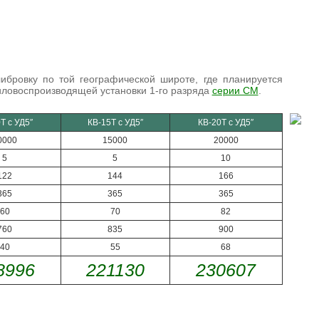
ибровку по той географической широте, где планируется
иловоспроизводящей установки 1-го разряда
серии СМ
.
Т с УД5″
КВ-15Т с УД5″
КВ-20Т с УД5″
0000
15000
20000
5
5
10
122
144
166
365
365
365
60
70
82
760
835
900
40
55
68
8996
221130
230607