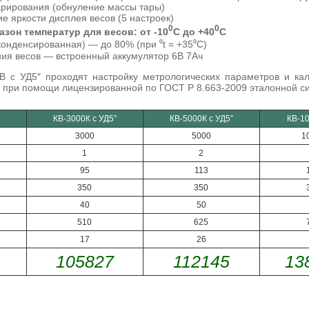
рирования (обнуление массы тары)
е яркости дисплея весов (5 настроек)
0
0
зон температур для весов: от -10
C до +40
C
онденсированная) — до 80% (при ⁰t = +35⁰C)
ния весов — встроенный аккумулятор 6В 7Ач
В с УД5″ проходят настройку метрологических параметров и кал
 при помощи лицензированной по ГОСТ Р 8.663-2009 эталонной с
КВ-3000К с УД5″
КВ-5000К с УД5″
КВ-10
3000
5000
1
1
2
95
113
350
350
40
50
510
625
17
26
105827
112145
13