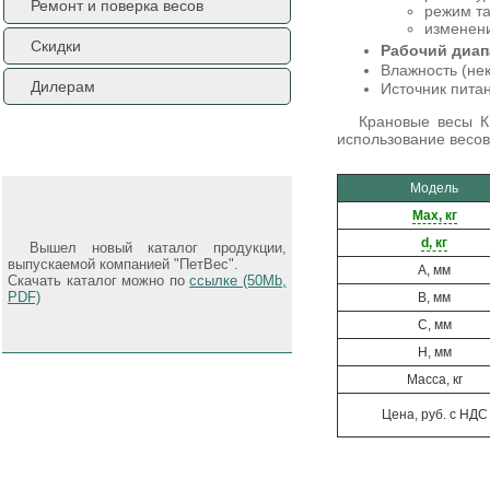
Ремонт и поверка весов
режим та
изменени
Скидки
Рабочий диапа
Влажность (нек
Дилерам
Источник пита
Крановые весы К
использование весов
Новости
Модель
Max, кг
d, кг
Вышел новый каталог продукции,
выпускаемой компанией "ПетВес".
А, мм
Скачать каталог можно по
ссылке (50Mb,
PDF)
В, мм
C, мм
H, мм
Масса, кг
Цена, руб. с НДС