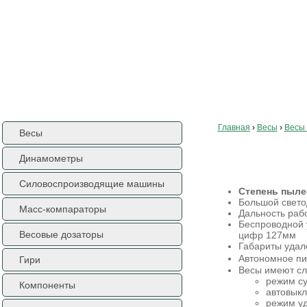
ГЛАВНАЯ
О КОМПАНИИ
КОНТАКТЫ
ДОСТАВКА
КАРТА САЙТА
ENGL
Главная
›
Весы
›
Весы 
Весы
Крановые весы сер
Динамометры
Силовоспроизводящие машины
Степень пыле
Большой свето
Масс-компараторы
Дальность раб
Беспроводной 
Весовые дозаторы
цифр 127мм
Габариты удалё
Автономное пит
Гири
Весы имеют с
режим су
Компоненты
автовыкл
режим уд