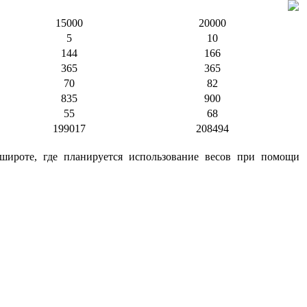
КВ-15Т с ПДУ180
КВ-20Т с ПДУ180
15000
20000
5
10
144
166
365
365
70
82
835
900
55
68
199017
208494
широте, где планируется использование весов при помощи