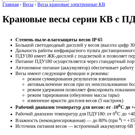
Главная
›
Весы
›
Весы крановые электронные КВ
Крановые весы серии КВ с ПДУ
Степень пыле-влагозащиты весов IP 65
Большой светодиодный дисплей у весов (высота цифр 3
Дальность работы инфракрасного пульта дистанционного
ПДУ180 имеет ЖК-дисплей с подсветкой и позволяет пер
Питание ПДУ180 осуществляется через стандартный пор
Автономное питание (аккумулятор) обеспечивает работу в
Весы имеют следующие функции и режимы:
режим суммирования результатов взвешивания
автовыключение весов при их неиспользовании бо
режим удержания позволяет фиксировать показания
режим тарирования (обнуление массы тары)
изменение яркости дисплея весов (5 настроек)
0
Рабочий диапазон температур для весов: от -10
C до +
0
Рабочий диапазон температур для ПДУ180: от 0
C до +4
Влажность (неконденсированная) — до 80% (при ⁰t = +35
Источник питания весов — встроенный аккумулятор 6В