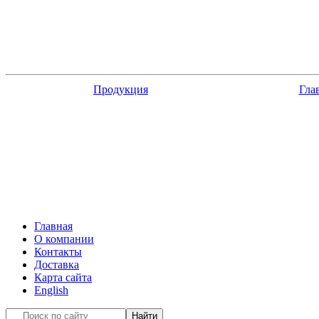
ПетВес
весы и компоненты
Продукция
Гла
Главная
О компании
Контакты
Доставка
Карта сайта
English