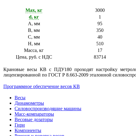
Модель
КВ-3000К с ПДУ180
Max, кг
3000
d, кг
1
А, мм
95
В, мм
350
C, мм
40
H, мм
510
Масса, кг
17
Цена, руб. с НДС
83714
Крановые весы КВ с ПДУ180 проходят настройку метролог
лицензированной по ГОСТ Р 8.663-2009 эталонной силовоспро
Программное обеспечение весов КВ
Весы
Динамометры
Силовоспроизводящие машины
Масс-компараторы
Весовые дозаторы
Гири
Компоненты
Ремонт и поверка весов