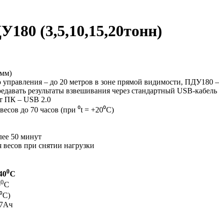
180 (3,5,10,15,20тонн)
0мм)
 управления – до 20 метров в зоне прямой видимости, ПДУ180 –
едавать результаты взвешивания через стандартный USB-кабель 
т ПК – USB 2.0
есов до 70 часов (при ⁰t = +20⁰C)
лее 50 минут
 весов при снятии нагрузки
0
40
C
0
0
C
⁰C)
 7Ач