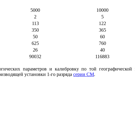
КВ-5000К с ПДУ180
КВ-10Т с ПДУ180
5000
10000
2
5
113
122
350
365
50
60
625
760
26
40
90032
116883
ических параметров и калибровку по той географической 
изводящей установки 1-го разряда
серии СМ
.