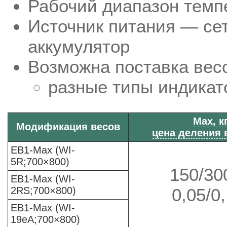
Рабочий диапазон темпе
Источник питания — се
аккумулятор
Возможна поставка вес
разные типы индикат
Мах, к
Модификация весов
цена деления в
ЕВ1-Max (WI-
5R;700×800)
150/30
ЕВ1-Max (WI-
2RS;700×800)
0,05/0,
ЕВ1-Max (WI-
19eA;700×800)