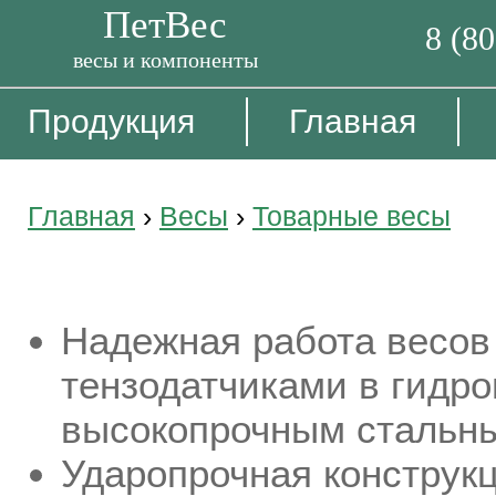
ПетВес
8 (8
весы и компоненты
Продукция
Главная
Главная
›
Весы
›
Товарные весы
Товарные весы серии EB1 (70
Надежная работа весов
тензодатчиками в гидр
высокопрочным стальн
Ударопрочная конструк