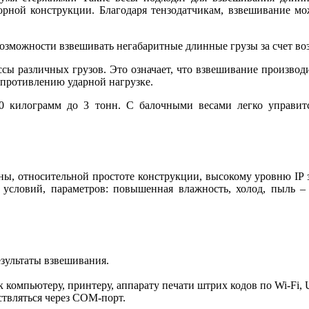
орной конструкции. Благодаря тензодатчикам, взвешивание мо
озможности взвешивать негабаритные длинные грузы за счет во
сы различных грузов. Это означает, что взвешивание производит
опротивлению ударной нагрузке.
00 килограмм до 3 тонн. С балочными весами легко управит
ны, относительной простоте конструкции, высокому уровню IP 
х условий, параметров: повышенная влажность, холод, пыль 
зультаты взвешивания.
компьютеру, принтеру, аппарату печати штрих кодов по Wi-Fi, U
твляться через СОМ-порт.