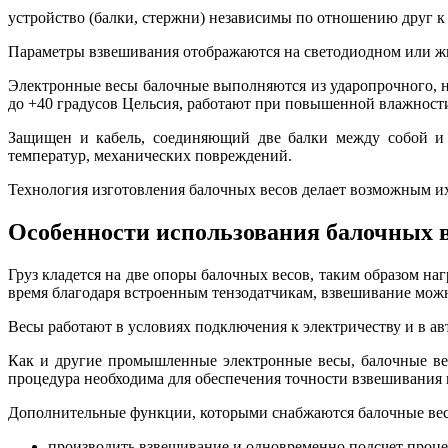
устройство (балки, стержни) независимы по отношению друг к 
Параметры взвешивания отображаются на светодиодном или жид
Электронные весы балочные выполняются из ударопрочного, не
до +40 градусов Цельсия, работают при повышенной влажности
Защищен и кабель, соединяющий две балки между собой и т
температур, механических повреждений.
Технология изготовления балочных весов делает возможным и
Особенности использования балочных 
Груз кладется на две опоры балочных весов, таким образом на
время благодаря встроенным тензодатчикам, взвешивание можн
Весы работают в условиях подключения к электричеству и в а
Как и другие промышленные электронные весы, балочные вес
процедура необходима для обеспечения точности взвешивания 
Дополнительные функции, которыми снабжаются балочные ве
производить взвешивание и одновременно подсчет процен