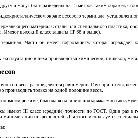
другу и могут быть разведены на 15 метров таким образом, что
кокристаллическом экране весового терминала, установленного
ржавеющего материала: стали или специального пластика, обор
. Имеют высокий класс защиты (IP 68 и выше).
ерминал. Часто он имеет гофрозащиту, которая ограждает к
х эксплуатацию в цеха производства химической, пищевой, мет
весов
грузка на весы распределяется равномерно. Груз при этом должен
о производить только на одной половине весов.
втономном режиме, благодаря наличию подзаряжаемого аккумуля
ы имеют III класс (средний) точности по ГОСТ. Один раз в г
и минимизации погрешностей. Для этого используется специаль
сы:
та от общего количества;