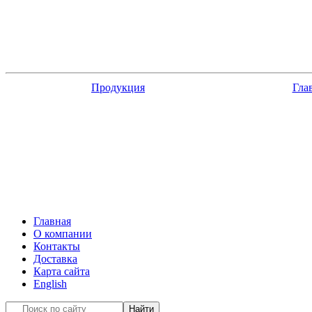
ПетВес
весы и компоненты
Продукция
Гла
Главная
О компании
Контакты
Доставка
Карта сайта
English