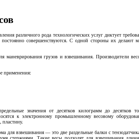
сов
ления различного рода технологических услуг диктует требов
ия постоянно совершенствуются. С одной стороны их делают
ля маневрирования грузов и взвешивания. Производители весо
ре применения:
едельные значения от десятков килограмм до десятков тон
тносятся к электронному промышленному весовому оборудо
 пластину.
а для взвешивания — это две раздельные балки с тензодатчика
вумя стержнями. Такие весы подходят для взвешивания длинн