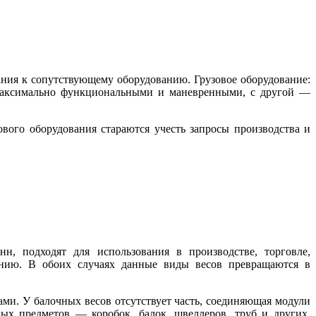
ания к сопутствующему оборудованию. Грузовое оборудование:
 максимально функциональными и маневренными, с другой —
вого оборудования стараются учесть запросы производства и
н, подходят для использования в производстве, торговле,
ванию. В обоих случаях данные виды весов превращаются в
ми. У балочных весов отсутствует часть, соединяющая модули
ых предметов — коробок, балок, швеллеров, труб и других.