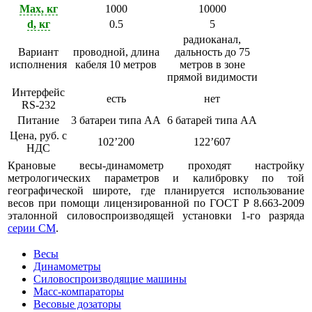
Max, кг
1000
10000
d, кг
0.5
5
радиоканал,
Вариант
проводной, длина
дальность до 75
исполнения
кабеля 10 метров
метров в зоне
прямой видимости
Интерфейс
есть
нет
RS-232
Питание
3 батареи типа АА
6 батарей типа АА
Цена, руб. с
102’200
122’607
НДС
Крановые весы-динамометр проходят настройку
метрологических параметров и калибровку по той
географической широте, где планируется использование
весов при помощи лицензированной по ГОСТ Р 8.663-2009
эталонной силовоспроизводящей установки 1-го разряда
серии СМ
.
Весы
Динамометры
Силовоспроизводящие машины
Масс-компараторы
Весовые дозаторы