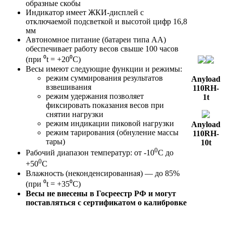
образные скобы
Индикатор имеет ЖКИ-дисплей с
отключаемой подсветкой и высотой цифр 16,8
мм
Автономное питание (батареи типа АА)
обеспечивает работу весов свыше 100 часов
(при ⁰t = +20⁰C)
Весы имеют следующие функции и режимы:
режим суммирования результатов
Anyload
взвешивания
110RH-
режим удержания позволяет
1t
фиксировать показания весов при
снятии нагрузки
режим индикации пиковой нагрузки
Anyload
режим тарирования (обнуление массы
110RH-
тары)
10t
0
Рабочий диапазон температур: от -10
C до
0
+50
C
Влажность (неконденсированная) — до 85%
(при ⁰t = +35⁰C)
Весы не внесены в Госреестр РФ и могут
поставляться с сертификатом о калибровке
Модель
Anyload 110RH-1t
Anyload 110RH-10t